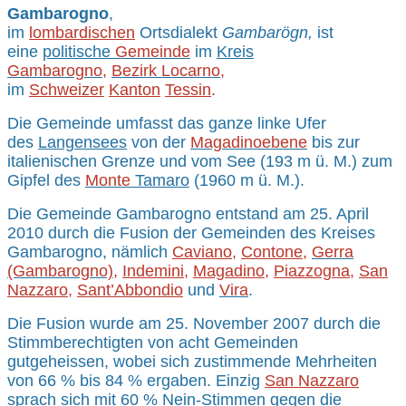
Gambarogno
,
im
lombardischen
Ortsdialekt
Gambarögn,
ist
eine
politische
Gemeinde
im
Kreis
Gambarogno
,
Bezirk Locarno
,
im
Schweizer
Kanton
Tessin
.
Die Gemeinde umfasst das ganze linke Ufer
des
Langensees
von der
Magadinoebene
bis zur
italienischen Grenze und vom See (193 m ü. M.) zum
Gipfel des
Monte
Tamaro
(1960 m ü. M.).
Die Gemeinde Gambarogno entstand am 25. April
2010 durch die Fusion der Gemeinden des Kreises
Gambarogno, nämlich
Caviano
,
Contone
,
Gerra
(Gambarogno)
,
Indemini
,
Magadino
,
Piazzogna
,
San
Nazzaro
,
Sant’Abbondio
und
Vira
.
Die Fusion wurde am 25. November 2007 durch die
Stimmberechtigten von acht Gemeinden
gutgeheissen, wobei sich zustimmende Mehrheiten
von 66 % bis 84 % ergaben. Einzig
San Nazzaro
sprach sich mit 60 % Nein-Stimmen gegen die