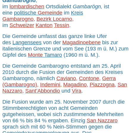
Gambarogno
,
im
lombardischen
Ortsdialekt
Gambarögn,
ist
eine
politische
Gemeinde
im
Kreis
Gambarogno
,
Bezirk Locarno
,
im
Schweizer
Kanton
Tessin
.
Die Gemeinde umfasst das ganze linke Ufer
des
Langensees
von der
Magadinoebene
bis zur
italienischen Grenze und vom See (193 m ü. M.) zum
Gipfel des
Monte
Tamaro
(1960 m ü. M.).
Die Gemeinde Gambarogno entstand am 25. April
2010 durch die Fusion der Gemeinden des Kreises
Gambarogno, nämlich
Caviano
,
Contone
,
Gerra
(Gambarogno)
,
Indemini
,
Magadino
,
Piazzogna
,
San
Nazzaro
,
Sant’Abbondio
und
Vira
.
Die Fusion wurde am 25. November 2007 durch die
Stimmberechtigten von acht Gemeinden
gutgeheissen, wobei sich zustimmende Mehrheiten
von 66 % bis 84 % ergaben. Einzig
San Nazzaro
sprach sich mit 60 % Nein-Stimmen gegen die